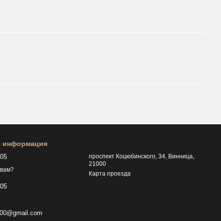
я информация
505
проспект Коцюбинского, 34, Винница,
21000
 вам?
Карта проезда
505
p000@gmail.com