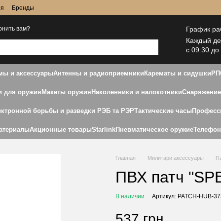
ия
Бренды
График ра
онить вам?
Каждый д
с 09:30 до
ы и аксессуары
Антенны и радиоприемники
Карематы и сидушки
РП
и для оружия
Макеты оружия
Наколенники и налокотники
Снаряжение
ектронной борьбы и разведки РЭБ та РЭР
Тактические часы
Професс
атериалы
Акционные товары
Starlink
Пневматическое оружие
Телефо
Главная
Милитари аксессуары
П
ПВХ патч "SP
В наличии
Артикул: PATCH-HUB-37
537 грн