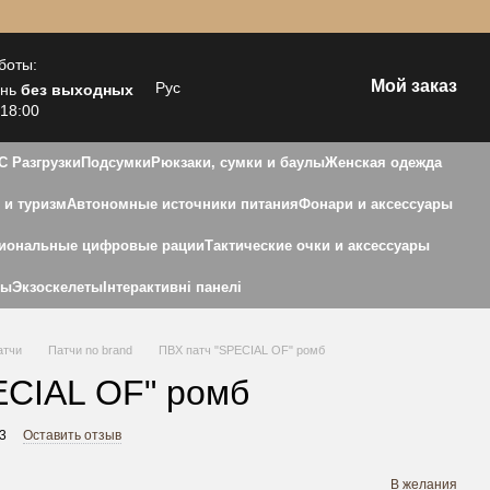
боты:
Мой заказ
Рус
ень
без выходных
 18:00
С Разгрузки
Подсумки
Рюкзаки, сумки и баулы
Женская одежда
 и туризм
Автономные источники питания
Фонари и аксессуары
иональные цифровые рации
Тактические очки и аксессуары
ны
Экзоскелеты
Інтерактивні панелі
атчи
Патчи no brand
ПВХ патч "SPECIAL OF" ромб
ECIAL OF" ромб
3
Оставить отзыв
В желания