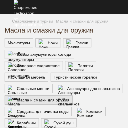
Снаряжение и туризм
Масла и смазки для оружия
Масла и смазки для оружия
Мультитулы
Ножи
Грелки
IceBox аккумуляторы холода
Саперное снаряжение
Палатки
Раскладная мебель
Туристические горелки
Спальные мешки
Аксессуары для спальников
Масла и смазки для оружия
Средства для очистки воды
Компаси
Карабины
Сухой душ