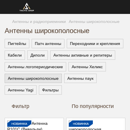
Антенны и радиоприемники
Антенны широкополосные
Антенны широкополосные
Пигтейлы
Патч антенны
Переходники и крепления
Кабели
Диполи
Антенны активные и репитеры
Антенны логопериодические
Антенны Хеликс
Антенны широкополосные
Антенны паук
Антенны Yagi
Фильтры
Фильтр
По популярности