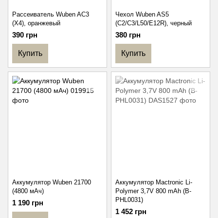
Рассеиватель Wuben AC3
Чехол Wuben AS5
(X4), оранжевый
(C2/C3/L50/E12R), черный
390 грн
380 грн
Купить
Купить
Аккумулятор Wuben 21700
Аккумулятор Mactronic Li-
(4800 мАч)
Polymer 3,7V 800 mAh (B-
PHL0031)
1 190 грн
1 452 грн