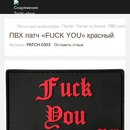
Милитари аксессуары
Патчи
Патчи no brand
ПВХ патч 
ПВХ патч «FUCK YOU» красный
Артикул:
PATCH-0303
Оставить отзыв