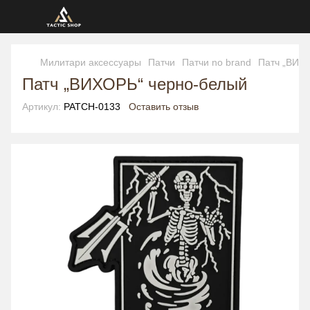
Милитари аксессуары
Патчи
Патчи no brand
Патч „ВИХ
Патч „ВИХОРЬ“ черно-белый
Артикул:
PATCH-0133
Оставить отзыв