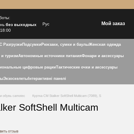
боты:
Мой заказ
Рус
ень
без выходных
 18:00
С Разгрузки
Подсумки
Рюкзаки, сумки и баулы
Женская одежда
 и туризм
Автономные источники питания
Фонари и аксессуары
иональные цифровые рации
Тактические очки и аксессуары
ны
Экзоскелеты
Інтерактивні панелі
и обувь camotec
Куртка CM Stalker SoftShell Multicam (7089), S
ker SoftShell Multicam
вить отзыв