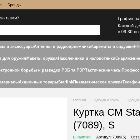
ия
Бренды
График ра
онить вам?
Каждый д
с 09:30 до
ы и аксессуары
Антенны и радиоприемники
Карематы и сидушки
РП
и для оружия
Макеты оружия
Наколенники и налокотники
Снаряжение
ектронной борьбы и разведки РЭБ та РЭР
Тактические часы
Професс
атериалы
Акционные товары
Starlink
Пневматическое оружие
Телефо
Главная
Одежда и обувь
Одежда 
Куртка CM Stal
(7089), S
В наличии
Артикул: 7089(S)
Оста