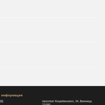
я информация
505
проспект Коцюбинского, 34, Винница,
21000