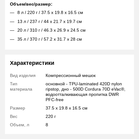
Объем/вес/размер:
8 л / 220 г / 37.5 x 19.8 x 16.5 см
13 л / 237 г / 44 x 21.7 x 19.7 см
20 л / 310 г / 46.3 x 26.9 x 24.5 см
35 л / 370 г / 57.2 x 31.7 x 28 см
Характеристики
Вид изделия
Компрессионный мешок
Тип
основной - TPU-laminated 420D nylon
материала
ripstop, дно - 500D Cordura 70D eVac®,
водоотталкивающая пропитка DWR
PFC-free
Размер
37.5 x 19.8 x 16.5 см
Вес
220 г
Объем, л
8