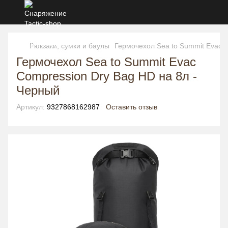
Рюкзаки, сумки и баулы
Гермочехол Sea to Summit Evac 
Гермочехол Sea to Summit Evac
Compression Dry Bag HD на 8л -
Черный
Артикул:
9327868162987
Оставить отзыв