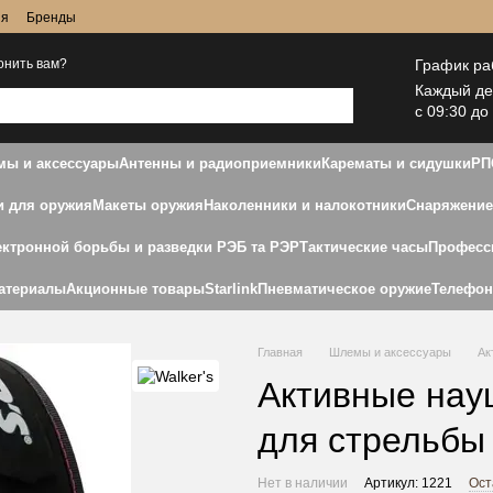
ия
Бренды
График ра
онить вам?
Каждый д
с 09:30 до
ы и аксессуары
Антенны и радиоприемники
Карематы и сидушки
РП
и для оружия
Макеты оружия
Наколенники и налокотники
Снаряжение
ектронной борьбы и разведки РЭБ та РЭР
Тактические часы
Професс
атериалы
Акционные товары
Starlink
Пневматическое оружие
Телефо
Главная
Шлемы и аксессуары
Ак
Активные науш
для стрельбы
Нет в наличии
Артикул: 1221
Ост