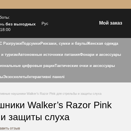
боты:
Мой заказ
Рус
ень
без выходных
 18:00
С Разгрузки
Подсумки
Рюкзаки, сумки и баулы
Женская одежда
 и туризм
Автономные источники питания
Фонари и аксессуары
иональные цифровые рации
Тактические очки и аксессуары
ны
Экзоскелеты
Інтерактивні панелі
тивные наушники Walker’s Razor Pink для стрельбы и защиты слуха
ники Walker’s Razor Pink
 и защиты слуха
авить отзыв