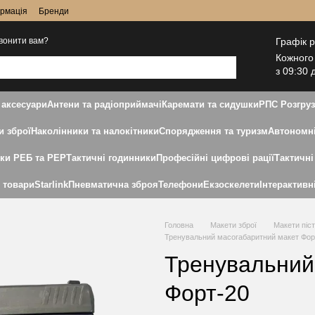
ормація
Бренди
Графік 
вонити вам?
Кожного
з 09:30 
 аксесуари
Антени та радіоприймачі
Каремати та сидушки
РПС Розгру
и зброї
Наколінники та налокітники
Спорядження та туризм
Автономні
дки РЕБ та РЕР
Тактичні годинники
Професійні цифрові рації
Тактичні
і товари
Starlink
Пневматична зброя
Телефони
Екзоскелети
Інтерактивн
Головна
Макети зброї
Макети піст
Тренувальний масогабаритний макет Фор
Тренувальний
Форт-20