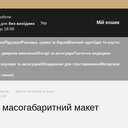
роботи:
Мій кошик
Укр
 дня
без вихідних
до 18:00
зки
Підсумки
Рюкзаки, сумки та баули
Жіночий одяг
Одяг та взуття
 джерела живлення
Ліхтарі та аксесуари
Тактична медицина
 окуляри та аксесуари
Обладнання для спостереження
Матеріали
і панелі
олетів
Макети пістолетів no brand
т-20
 масогабаритний макет