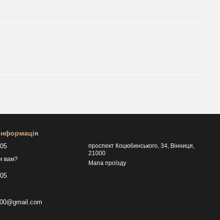
 інформація
505
проспект Коцюбинського, 34, Вінниця,
21000
и вам?
Мапа проїзду
505
p000@gmail.com