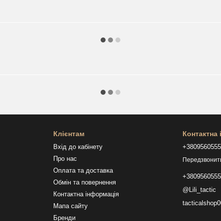
Клієнтам
Контактна
Вхід до кабінету
+380956055
Про нас
Передзвонит
Оплата та доставка
+380956055
Обмін та повернення
@Lili_tactic
Контактна інформація
tacticalsho
Мапа сайту
Бренди