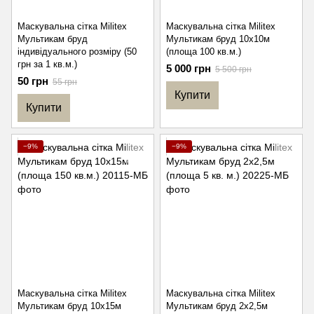
Маскувальна сітка Militex
Маскувальна сітка Militex
Мультикам бруд
Мультикам бруд 10х10м
індивідуального розміру (50
(площа 100 кв.м.)
грн за 1 кв.м.)
5 000 грн
5 500 грн
50 грн
55 грн
Купити
Купити
−9%
−9%
Маскувальна сітка Militex
Маскувальна сітка Militex
Мультикам бруд 10х15м
Мультикам бруд 2х2,5м