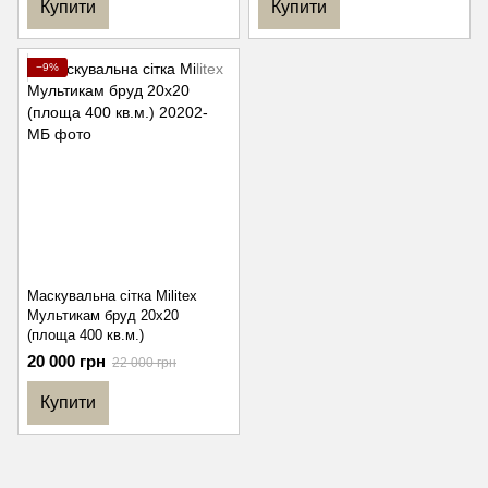
Купити
Купити
−9%
Маскувальна сітка Militex
Мультикам бруд 20х20
(площа 400 кв.м.)
20 000 грн
22 000 грн
Купити