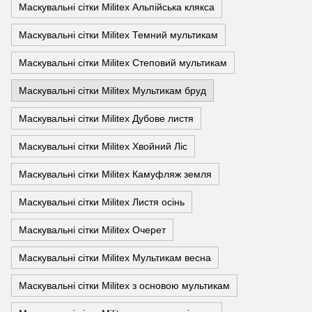
Маскувальні сітки Militex Альпійська клякса
Маскувальні сітки Militex Темний мультикам
Маскувальні сітки Militex Степовий мультикам
Маскувальні сітки Militex Мультикам бруд
Маскувальні сітки Militex Дубове листя
Маскувальні сітки Militex Хвойний Ліс
Маскувальні сітки Militex Камуфляж земля
Маскувальні сітки Militex Листя осінь
Маскувальні сітки Militex Очерет
Маскувальні сітки Militex Мультикам весна
Маскувальні сітки Militex з основою мультикам