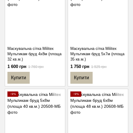
Маскувальна сітка Militex
Маскувальна сітка Militex
Мультикам бруд 4х8м (площа
Мультикам бруд 5х7м (площа
32 кв.м.)
35 кв.м.)
1 600 грн
1 750 грн
1 760 грн
1 925 грн
Купити
Купити
−9%
−9%