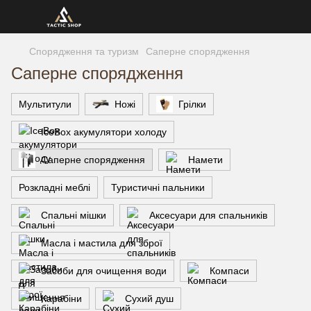
Спорядження та туризм
Саперне спорядження
Саперне спорядження
Мультитули
Ножі
Грілки
IceBox акумулятори холоду
Саперне спорядження
Намети
Розкладні меблі
Туристичні пальники
Спальні мішки
Аксесуари для спальників
Масла і мастила для зброї
Засоби для очищення води
Компаси
Карабіни
Сухий душ