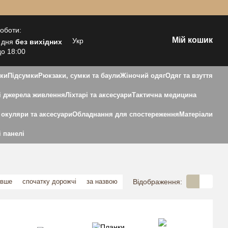
роботи:
Мій кошик
Укр
 дня
без вихідних
до 18:00
зки
Підсумки
Рюкзаки, сумки та баули
Жіночий одяг
Одяг та взуття
 джерела живлення
Ліхтарі та аксесуари
Тактична медицина
 окуляри та аксесуари
Обладнання для спостереження
Матеріали
і панелі
Відображення:
евше
спочатку дорожчі
за назвою