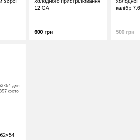
и зброї
холодного пристрілювання
холодної 
12 GA
калібр 7.
600 грн
500 грн
,62×54