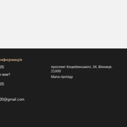
 інформація
505
проспект Коцюбинського, 34, Вінниця,
21000
и вам?
Мапа проїзду
505
p000@gmail.com