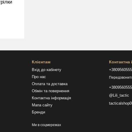
рілки
Клієнтам
Контактна
Вхід до кабінету
+380956055
Про нас
Передзвонит
Оплата та доставка
+380956055
Обмін та повернення
@Lili_tactic
Контактна інформація
tacticalsho
Мапа сайту
Бренди
Ми в соцмережах