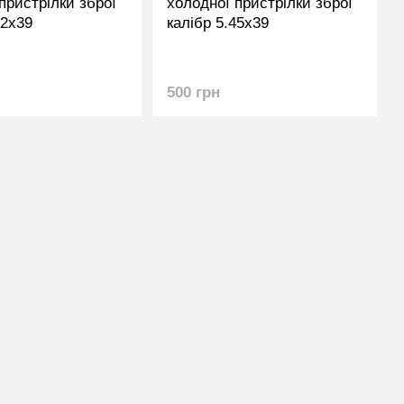
пристрілки зброї
холодної пристрілки зброї
62х39
калібр 5.45х39
500 грн