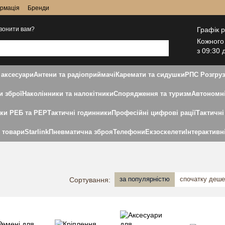
ормація
Бренди
Графік 
вонити вам?
Кожного
з 09:30 
 аксесуари
Антени та радіоприймачі
Каремати та сидушки
РПС Розгру
и зброї
Наколінники та налокітники
Спорядження та туризм
Автономні
дки РЕБ та РЕР
Тактичні годинники
Професійні цифрові рації
Тактичні
і товари
Starlink
Пневматична зброя
Телефони
Екзоскелети
Інтерактивн
за популярністю
спочатку деш
Сортування: