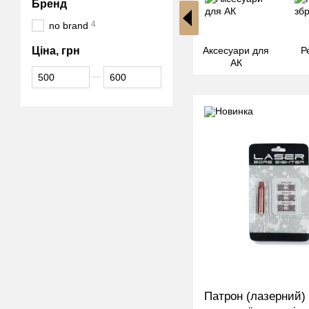
Бренд
4
no brand
Ціна, грн
Кобури
Магазини для
Аксесуари для
Р
АК та АР15
АК
Від Ціна, грн
До Ціна, грн
Патрон (лазерний)