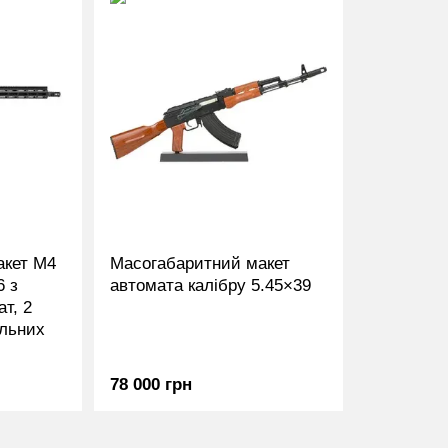
акет M4
Масогабаритний макет
6 з
автомата калібру 5.45×39
т, 2
альних
78 000 грн