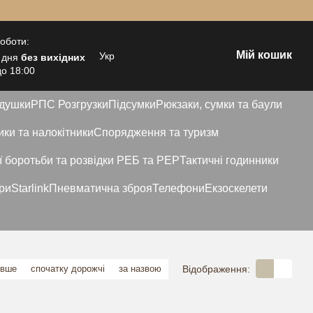
роботи:
Мій кошик
Укр
 дня
без вихідних
до 18:00
идушки
РПС Розгрузки
Підсумки
Рюкзаки, сумки та баули
ки та налокітники
Спорядження та туризм
ї боротьби та розвідки РЕБ та РЕР
Тактичні годинники
ри
Starlink
Пневматична зброя
Телефони
Екзоскелети
Відображення:
евше
спочатку дорожчі
за назвою