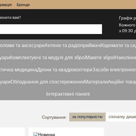
ормація
Бренди
Графік 
вонити вам?
Кожного
з 09:30 
оломи та аксесуари
Антени та радіоприймачі
Каремати та с
суари
Комплектуючі та модулі для зброї
Макети зброї
Наколінни
ктична медицина
Дрони та квадрокоптери
Засоби електронно
суари
Обладнання для спостереження
Матеріали
Акційні това
Інтерактивні панелі
за популярністю
спочатку деш
Сортування: