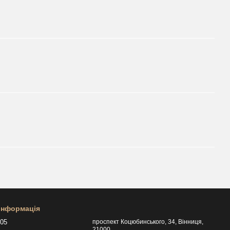
 інформація
505
проспект Коцюбинського, 34, Вінниця,
21000