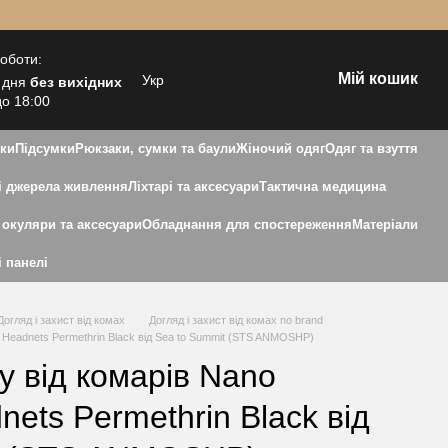
роботи:
Мій кошик
Укр
 дня
без вихідних
до 18:00
зки
Підсумки
Рюкзаки, сумки та баули
Жіночий одяг
Одяг та взуття
 джерела живлення
Ліхтарі та аксесуари
Тактична медицина
 окуляри та аксесуари
Обладнання для спостереження
Матеріали
і панелі
Догляд і захист від комах
Догляд і захист від комах no brand
o Headnets Permethrin Black від Sea to Summit (STS ANMOSHP)
ву від комарів Nano
nets Permethrin Black від