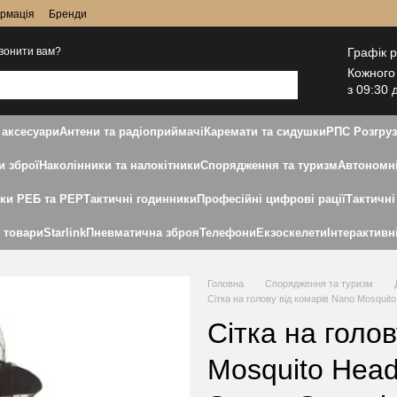
ормація
Бренди
Графік 
вонити вам?
Кожного
з 09:30 
 аксесуари
Антени та радіоприймачі
Каремати та сидушки
РПС Розгру
и зброї
Наколінники та налокітники
Спорядження та туризм
Автономні
дки РЕБ та РЕР
Тактичні годинники
Професійні цифрові рації
Тактичні
і товари
Starlink
Пневматична зброя
Телефони
Екзоскелети
Інтерактивн
Головна
Спорядження та туризм
Сітка на голову від комарів Nano Mosquit
Сітка на голо
Mosquito Head