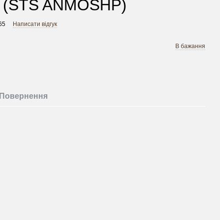
t (STS ANMOSHP)
65
Написати відгук
В бажання
Повернення