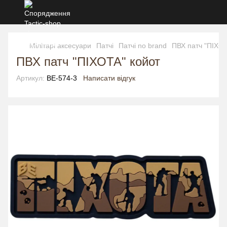
Мілітарі аксесуари
Патчі
Патчі no brand
ПВХ патч "ПІХОТ
ПВХ патч "ПІХОТА" койот
Артикул:
BE-574-3
Написати відгук