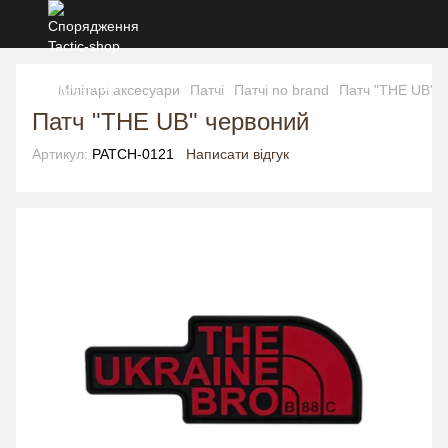
Мілітарі аксесуари
Патчі
Патчі no brand
Патч "THE UB" 
Патч "THE UB" червоний
Артикул:
PATCH-0121
Написати відгук