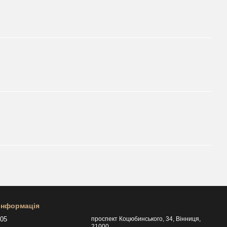
 інформація
505
проспект Коцюбинського, 34, Вінниця,
21000