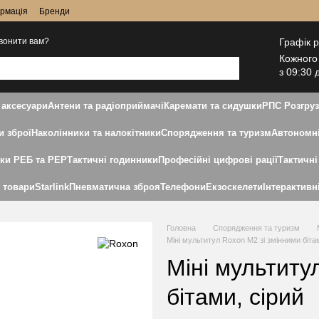
ормація
Бренди
Графік 
вонити вам?
Кожного
з 09:30 
 аксесуари
Антени та радіоприймачі
Каремати та сидушки
РПС Розгру
и зброї
Наколінники та налокітники
Спорядження та туризм
Автономні
дки РЕБ та РЕР
Тактичні годинники
Професійні цифрові рації
Тактичні
і товари
Starlink
Пневматична зброя
Телефони
Екзоскелети
Інтерактивн
Головна
Спорядження та туризм
Міні мультитул Roxon M2 зі змінними біта
Міні мультиту
бітами, сірий