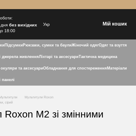
роботи:
Мій кошик
Укр
 дня
без вихідних
до 18:00
зки
Підсумки
Рюкзаки, сумки та баули
Жіночий одяг
Одяг та взуття
 джерела живлення
Ліхтарі та аксесуари
Тактична медицина
 окуляри та аксесуари
Обладнання для спостереження
Матеріали
і панелі
Мультитули
Мультитули Roxon
ми, сірий
л Roxon M2 зі змінними