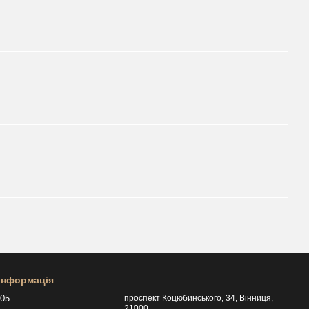
 інформація
505
проспект Коцюбинського, 34, Вінниця,
21000