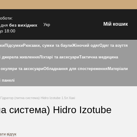
роботи:
Мій кошик
Укр
 дня
без вихідних
до 18:00
зки
Підсумки
Рюкзаки, сумки та баули
Жіночий одяг
Одяг та взуття
 джерела живлення
Ліхтарі та аксесуари
Тактична медицина
 окуляри та аксесуари
Обладнання для спостереження
Матеріали
і панелі
Гідратор (питна система) Hidro Izotube 1.5л Хакі
а система) Hidro Izotube
ти відгук