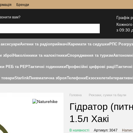
ормація
Бренди
Графік 
вонити вам?
Кожного
з 09:30 
 аксесуари
Антени та радіоприймачі
Каремати та сидушки
РПС Розгру
и зброї
Наколінники та налокітники
Спорядження та туризм
Автономні
дки РЕБ та РЕР
Тактичні годинники
Професійні цифрові рації
Тактичні
і товари
Starlink
Пневматична зброя
Телефони
Екзоскелети
Інтерактивн
Головна
Рюкзаки, сумки та баули
Гідратор (питн
1.5л Хакі
В наявності
Артикул: 3047
Написа