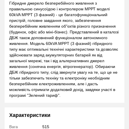
Гібридне джерело безперебійного живлення з
правильною синусоїдою і контролером МРРТ моделі
60kVA MPPT (3 фазний) - це багатофункціональний
пристрій, головне завдання якого, забезпечення
безперебійним живленням об"єктів різного призначення
(будинок, офіс або міні-бізнес). Представлений в каталозі
ДБЖ також доповнений функціоналом автономного
живлення. Модель 60kVA MPPT (3 фазний) гібридного
типу має оптимальні технічні характеристики та дозволяє
здійснювати заряд акумуляторних батарей як від
загальної мережі, так і від альтернативних джерел
живлення (сонячна енергія, вітрогенератор). Обираючи
ДБЖ гібридного типу, слід звернути увагу на те, що це не
тільки забезпечить техніку та електроніку необхідним
безперебійним електроживленням, але і дасть
можливість отримати додатковий дохід, завдяки участі в
програмі "Зелений тариф".
Характеристики
Вага
515