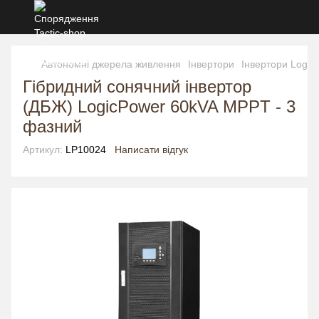
Автономні джерела живлення
Інвертори
Інвертори Logic
Гібридний сонячний інвертор
(ДБЖ) LogicPower 60kVA MPPT - 3
фазний
Артикул:
LP10024
Написати відгук