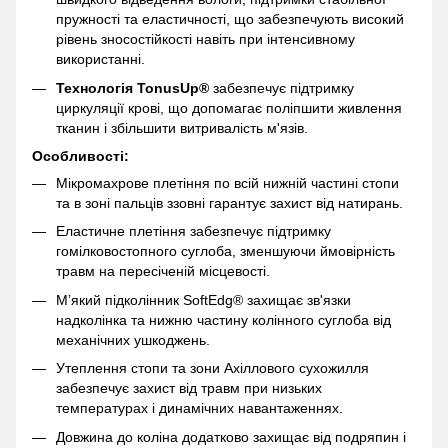
пружності та еластичності, що забезпечують високий
рівень зносостійкості навіть при інтенсивному
використанні.
Технологія TonusUp®
забезпечує підтримку
циркуляції крові, що допомагає поліпшити живлення
тканин і збільшити витривалість м'язів.
Особливості:
Мікромахрове плетіння по всій нижній частині стопи
та в зоні пальців ззовні гарантує захист від натирань.
Еластичне плетіння забезпечує підтримку
гомілковостопного суглоба, зменшуючи ймовірність
травм на пересіченій місцевості.
Мʼякий підколінник SoftEdg® захищає зв'язки
надколінка та нижню частину колінного суглоба від
механічних ушкоджень.
Утеплення стопи та зони Ахіллового сухожилля
забезпечує захист від травм при низьких
температурах і динамічних навантаженнях.
Довжина до коліна додатково захищає від подряпин і