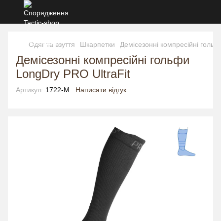
Одяг та взуття
Шкарпетки
Демісезонні компресійні гольф
Демісезонні компресійні гольфи
LongDry PRO UltraFit
Артикул:
1722-M
Написати відгук