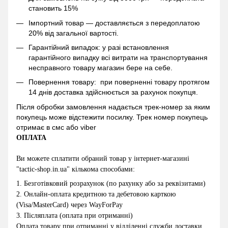
становить 15%
Імпортний товар — доставляється з передоплатою
20% від загальної вартості.
Гарантійний випадок: у разі встановлення
гарантійного випадку всі витрати на транспортування
несправного товару магазин бере на себе.
Повернення товару: при поверненні товару протягом
14 днів доставка здійснюється за рахунок покупця.
Після обробки замовлення надається трек-номер за яким
покупець може відстежити посилку. Трек номер покупець
отримає в смс або viber
ОПЛАТА
Ви можете сплатити обраний товар у інтернет-магазині
"
tactic-shop.in.ua
" кількома способами:
1.
Безготівковий розрахунок (по рахунку або за реквізитами)
2
.
Онлайн-оплата кредитною та дебетовою карткою
(Visa/MasterCard) через WayForPay
3.
Післяплата (оплата при отриманні)
Оплата товару при отриманні у відділенні служби доставки