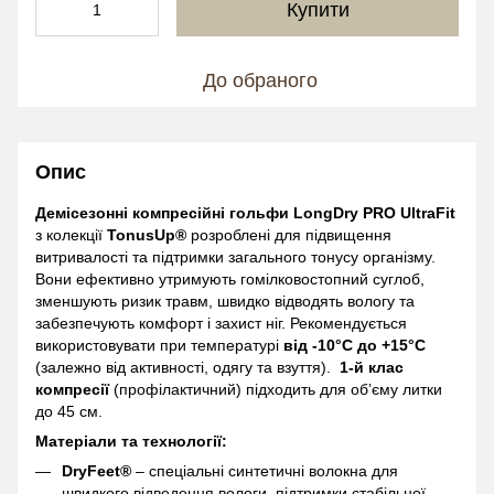
Купити
До обраного
Опис
Демісезонні компресійні гольфи LongDry PRO UltraFit
з колекції
TonusUp®
розроблені для підвищення
витривалості та підтримки загального тонусу організму.
Вони ефективно утримують гомілковостопний суглоб,
зменшують ризик травм, швидко відводять вологу та
забезпечують комфорт і захист ніг. Рекомендується
використовувати при температурі
від -10°C до +15°C
(залежно від активності, одягу та взуття).
1-й клас
компресії
(профілактичний) підходить для обʼєму литки
до 45 см.
Матеріали та технології:
DryFeet®
– спеціальні синтетичні волокна для
швидкого відведення вологи, підтримки стабільної