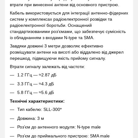
втрати при винесенні антени від основного пристрою.
Кабель використовується для інтеграції антенно-фідерних
систем у комплексах радіоелектронної розвідки та
радіоелектронної боротьби. Оснащений
стандартизованими роз’ємами, що забезпечує сумісність
із обладнанням з входами N-type та SMA.
Завдяки довжині 3 метри дозволяє ефективно
розміщувати антени на висоті або віддалено від джерел
перешкод, підвищуючи якість прийому сигналу.
Втрати сигналу залежать від частоти:
1.2 ГГц — ≈2.87 дБ
3.3 ГГц — ≈4.3 дБ
5.8 ГГц — ≈5.6 дБ
Технічні характеристики:
Тип кабелю: SLL-300*
Довжина: 3 м
Роз’єм до антенного модуля: N-type male
Роз’єм до приймального пристрою: SMA male