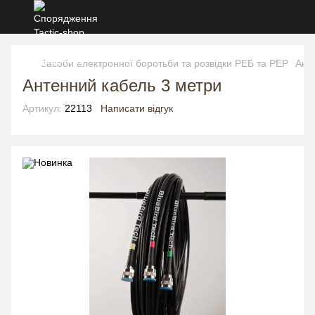
Засоби електронної боротьби та розвідки РЕБ та РЕР
Акс
Антенний кабель 3 метри
Артикул:
22113
Написати відгук