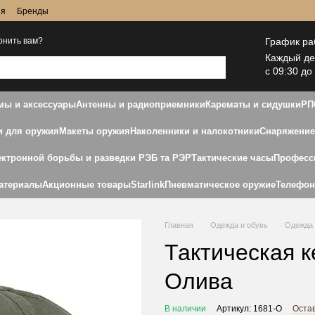
ия
Бренды
График ра
онить вам?
Каждый д
с 09:30 до
ы и аксессуары
Антенны и радиоприемники
Карематы и сидушки
РП
и для оружия
Макеты оружия
Наколенники и налокотники
Снаряжение
ектронной борьбы и разведки РЭБ та РЭР
Тактические часы
Професс
атериалы
Акционные товары
Starlink
Пневматическое оружие
Телефо
Главная
Одежда и обувь
Одежда 
Тактическая к
Олива
В наличии
Артикул: 1681-О
Оста