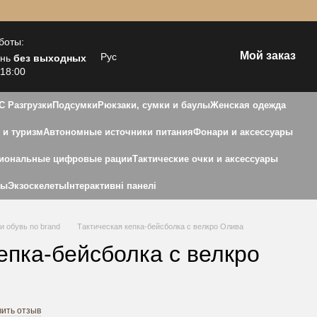
боты:
Мой заказ
Рус
ень
без выходных
 18:00
С Разгрузки
Подсумки
Рюкзаки, сумки и баулы
Женская одежда
 и туризм
Автономные источники питания
Фонари и аксессуары
иональные цифровые рации
Тактические очки и аксессуары
ны
Экзоскелеты
Інтерактивні панелі
и обувь no brand
Тактическая кепка-бейсболка с велкро Олива
епка-бейсболка с велкро
вить отзыв