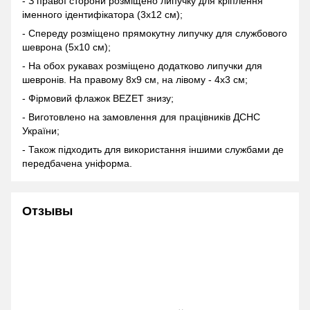
- З правої сторони розміщено липучку для кріплення
іменного ідентифікатора (3х12 см);
- Спереду розміщено прямокутну липучку для службового
шеврона (5х10 см);
- На обох рукавах розміщено додатково липучки для
шевронів. На правому 8х9 см, на лівому - 4х3 см;
- Фірмовий флажок BEZET знизу;
- Виготовлено на замовлення для працівників ДСНС
України;
- Також підходить для використання іншими службами де
передбачена уніформа.
Отзывы