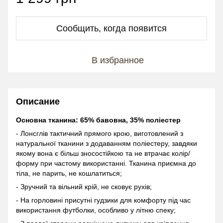
Сообщить, когда появится
В избранное
Описание
Основна тканина: 65% бавовна, 35% поліестер
- Лонсглів тактичний прямого крою, виготовлений з
натуральної тканини з додаванням поліестеру, завдяки
якому вона є більш зносостійкою та не втрачає колір/
форму при частому використанні. Тканина приємна до
тіла, не парить, не кошлатиться;
- Зручний та вільний крій, не сковує рухів;
- На горловині присутні гудзики для комфорту під час
використання футболки, особливо у літню спеку;