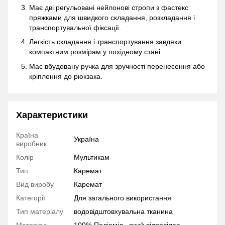
Має дві регульовані нейлонові стропи з фастекс
пряжками для швидкого складання, розкладання і
транспортувальної фіксації.
Легкість складання і транспортування завдяки
компактним розмірам у похідному стані .
Має вбудовану ручка для зручності перенесення або
кріплення до рюкзака.
Характеристики
Країна
Україна
виробник
Колір
Мультикам
Тип
Каремат
Вид виробу
Каремат
Категорії
Для загального використання
Тип матеріалу
водовідштовхувальна тканина
Матеріал
100% Поліамід , який відповідає