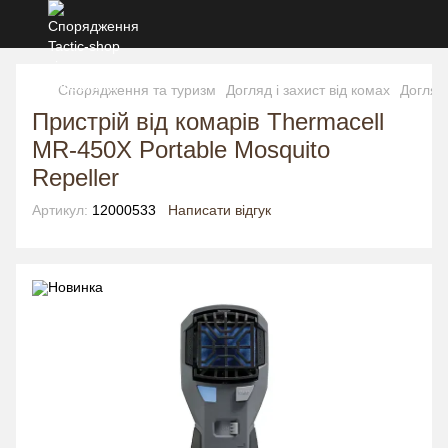
Спорядження та туризм
Догляд і захист від комах
Догляд 
Пристрій від комарів Thermacell
MR-450X Portable Mosquito
Repeller
Артикул:
12000533
Написати відгук