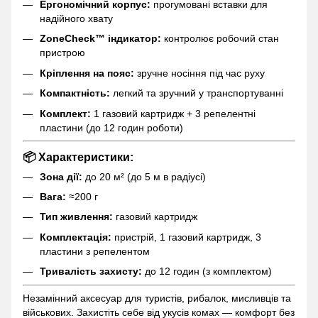
Ергономічний корпус:
прогумовані вставки для
надійного хвату
ZoneCheck™ індикатор:
контролює робочий стан
пристрою
Кріплення на пояс:
зручне носіння під час руху
Компактність:
легкий та зручний у транспортуванні
Комплект:
1 газовий картридж + 3 репелентні
пластини (до 12 годин роботи)
📦 Характеристики:
Зона дії:
до 20 м² (до 5 м в радіусі)
Вага:
≈200 г
Тип живлення:
газовий картридж
Комплектація:
пристрій, 1 газовий картридж, 3
пластини з репелентом
Тривалість захисту:
до 12 годин (з комплектом)
Незамінний аксесуар для туристів, рибалок, мисливців та
військових. Захистіть себе від укусів комах — комфорт без