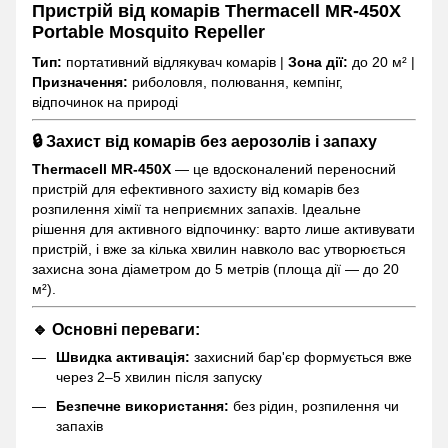
Пристрій від комарів Thermacell MR-450X
Portable Mosquito Repeller
Тип:
портативний відлякувач комарів |
Зона дії:
до 20 м² |
Призначення:
риболовля, полювання, кемпінг,
відпочинок на природі
🔒 Захист від комарів без аерозолів і запаху
Thermacell MR-450X
— це вдосконалений переносний
пристрій для ефективного захисту від комарів без
розпилення хімії та неприємних запахів. Ідеальне
рішення для активного відпочинку: варто лише активувати
пристрій, і вже за кілька хвилин навколо вас утворюється
захисна зона діаметром до 5 метрів (площа дії — до 20
м²).
🔹 Основні переваги:
Швидка активація:
захисний бар'єр формується вже
через 2–5 хвилин після запуску
Безпечне використання:
без рідин, розпилення чи
запахів