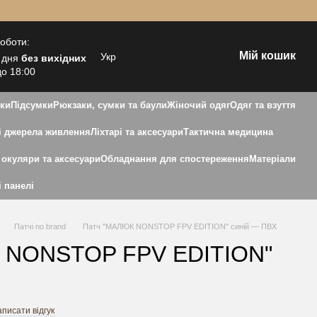
роботи:
Мій кошик
Укр
 дня
без вихідних
до 18:00
зки
Підсумки
Рюкзаки, сумки та баули
Жіночий одяг
Одяг та взуття
 джерела живлення
Ліхтарі та аксесуари
Тактична медицина
 окуляри та аксесуари
Обладнання для спостереження
Матеріали
і панелі
Патчі no brand
Патч "МАЛЮК NONSTOP FPV EDITION" синій — ПВХ
 NONSTOP FPV EDITION"
писати відгук