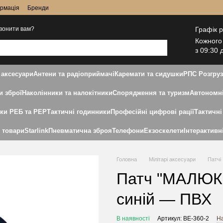
ормація
Бренди
Графік 
вонити вам?
Кожного
з 09:30 
 аксесуари
Антени та радіоприймачі
Каремати та сидушки
РПС Розгру
и зброї
Наколінники та налокітники
Спорядження та туризм
Автономні
дки РЕБ та РЕР
Тактичні годинники
Професійні цифрові рації
Тактичні
і товари
Starlink
Пневматична зброя
Телефони
Екзоскелети
Інтерактивн
Головна
Мілітарі аксесуари
Патчі
Патч "МАЛЮК
синій — ПВХ
В наявності
Артикул: BE-360-2
На