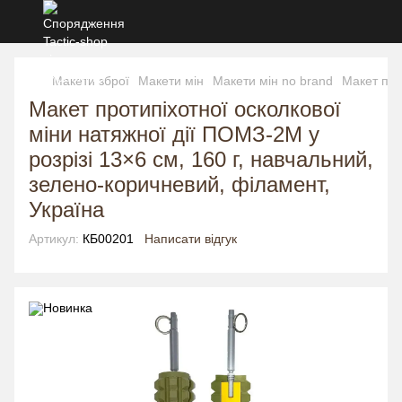
Макети зброї
Макети мін
Макети мін no brand
Макет про
Макет протипіхотної осколкової
міни натяжної дії ПОМЗ-2М у
розрізі 13×6 см, 160 г, навчальний,
зелено-коричневий, філамент,
Україна
Артикул:
КБ00201
Написати відгук