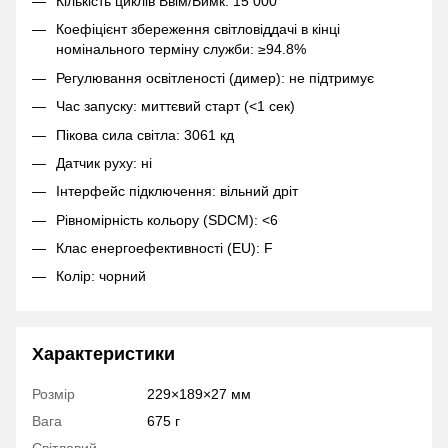
Кількість циклів Ввім/Вимк: 15 000
Коефіцієнт збереження світловіддачі в кінці
номінального терміну служби: ≥94.8%
Регулювання освітленості (димер): не підтримує
Час запуску: миттєвий старт (<1 сек)
Пікова сила світла: 3061 кд
Датчик руху: ні
Інтерфейс підключення: вільний дріт
Рівномірність кольору (SDCM): <6
Клас енергоефективності (EU): F
Колір: чорний
Характеристики
Розмір
229×189×27 мм
Вага
675 г
Світловий