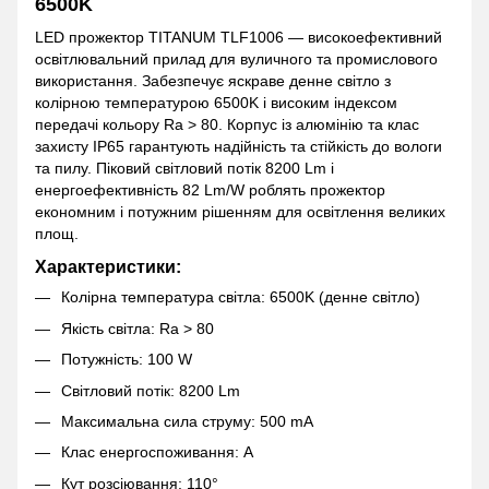
6500K
LED прожектор TITANUM TLF1006 — високоефективний
освітлювальний прилад для вуличного та промислового
використання. Забезпечує яскраве денне світло з
колірною температурою 6500K і високим індексом
передачі кольору Ra > 80. Корпус із алюмінію та клас
захисту IP65 гарантують надійність та стійкість до вологи
та пилу. Піковий світловий потік 8200 Lm і
енергоефективність 82 Lm/W роблять прожектор
економним і потужним рішенням для освітлення великих
площ.
Характеристики:
Колірна температура світла: 6500K (денне світло)
Якість світла: Ra > 80
Потужність: 100 W
Світловий потік: 8200 Lm
Максимальна сила струму: 500 mA
Клас енергоспоживання: A
Кут розсіювання: 110°