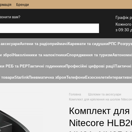
ормація
Бренди
Графік 
вонити вам?
Кожного
з 09:30 
 аксесуари
Антени та радіоприймачі
Каремати та сидушки
РПС Розгру
и зброї
Наколінники та налокітники
Спорядження та туризм
Автономні
дки РЕБ та РЕР
Тактичні годинники
Професійні цифрові рації
Тактичні
і товари
Starlink
Пневматична зброя
Телефони
Екзоскелети
Інтерактивн
Головна
Шоломи та аксесуари
Комплект для кріплення на шолом Niteco
Комплект для
Nitecore HLB2