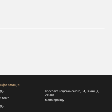
 інформація
505
проспект Коцюбинського, 34, Вінниця,
21000
и вам?
Мапа проїзду
505