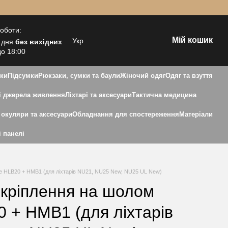
роботи:
Мій кошик
Укр
 дня
без вихідних
до 18:00
зки
Підсумки
Рюкзаки, сумки та баули
Жіночий одяг
Одяг та взуття
 джерела живлення
Ліхтарі та аксесуари
Тактична медицина
 окуляри та аксесуари
Обладнання для спостереження
Матеріали
і панелі
re HLB20 + HMB1 (для ліхтарів NU21, NU25 New, NU25 UL New)
 кріплення на шолом
0 + HMB1 (для ліхтарів